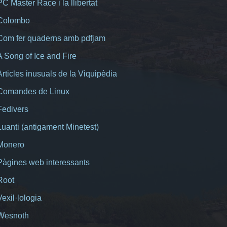
PC Master Race i la llibertat
Colombo
Com fer quaderns amb pdfjam
A Song of Ice and Fire
Articles inusuals de la Viquipèdia
Comandes de Linux
Fedivers
Luanti (antigament Minetest)
Monero
Pàgines web interessants
Root
Vexil·lologia
Wesnoth