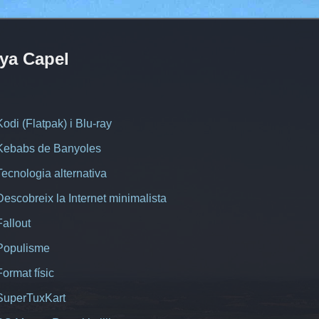
ya Capel
Kodi (Flatpak) i Blu-ray
Kebabs de Banyoles
Tecnologia alternativa
Descobreix la Internet minimalista
Fallout
Populisme
Format físic
SuperTuxKart