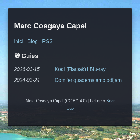
Marc Cosgaya Capel
Inici
Blog
RSS
🧭️ Guies
2026-03-15
Kodi (Flatpak) i Blu-ray
2024-03-24
Com fer quaderns amb pdfjam
Marc Cosgaya Capel (CC BY 4.0) | Fet amb
Bear
Cub